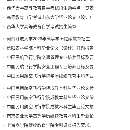
报告
西华大学高等教育自学考试招生助学点一览表
高等教育自学考试山东大学毕业论文（设计）
写作基本规范
西华大学高等教育自学考试招生简章
河南开放大学2026年高等学历继续教育招生
计划公示
信阳农林学院本科毕业论文（设计）开题报告
中国民航飞行学院交通管理专业培养目标及要
求（节选）
中国民航飞行学院安全工程专业培养目标及要
求
中国民用航空飞行学院学历继续教育本科毕业
论文（设计）使用 AI 工具的规定（试行）
中国民用航空飞行学院成教本科生毕业论文检
测要求
中国民用航空飞行学院成教本科生毕业论文综
合成绩评定办法
中国民用航空飞行学院成教本科生毕业论文撰
写和答辩流程
南京农业大学高等学历继续教育本科生毕业论
文(设计) 中期检查表
上海商学院继续教育学院专科调查报告要求、