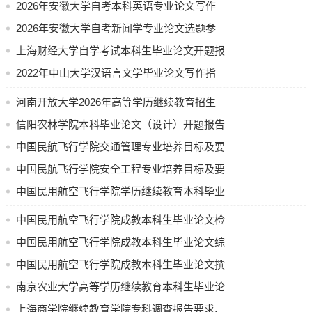
考生填写个人信息，记录与导师进行论文写作沟通的
参考002
2026年安徽大学自考本科英语专业论文写作
日期、方式和内容，签名提交导师审阅签字。
须知
2026年安徽大学自考新闻学专业论文选题参
3
．论文评阅书
考
上海财经大学自学考试本科生毕业论文开题报
考生填写个人信息，导师填写论文评语及成绩。
告表
2022年中山大学汉语言文学毕业论文写作指
4
. 论文答辩记录表
南
考生填写个人信息，根据答辩当天的问题及回答内容
河南开放大学2026年高等学历继续教育招生
做好记录提交导师。答辩小组老师审阅签字并给出答
计划公示
信阳农林学院本科毕业论文（设计）开题报告
辩成绩。
中国民航飞行学院交通管理专业培养目标及要
5
．论文要求
求（节选）
中国民航飞行学院安全工程专业培养目标及要
详见《自学考试本科毕业论文定稿格式规范索引》。
求
中国民用航空飞行学院学历继续教育本科毕业
三、其他要求
论文（设计）使用 AI 工具的规定（试行）
1
．选题
中国民用航空飞行学院成教本科生毕业论文检
选题需与本专业相关，应有一定的学术和现实意义，
测要求
中国民用航空飞行学院成教本科生毕业论文综
有较强的科学性和可行性，题目应难易适度。毕业生
合成绩评定办法
中国民用航空飞行学院成教本科生毕业论文撰
应先拟订论文题目的方向，选题由师生双方讨论决
写和答辩流程
南京农业大学高等学历继续教育本科生毕业论
定，题目一经决定，不得随意更改。
文(设计) 中期检查表
上海商学院继续教育学院专科调查报告要求、