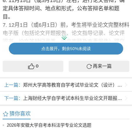
6. 11月15日（或5月15日）左右，进行论文答辩，确
定具体答辩时间、地点和形式，公布答辩名单和题
目。
7. 12月1日（或6月1日）前，考生将毕业论文完整材料
电子版（包括论文开题报告、论文指导记录、论文评
阅书、论文答辩记录表、论文定稿及查重报告）提交
点击展开，剩余50%未阅读
导师。
8. 12月1日（或6月1日）前，和自学考试成绩一同公
布。
再来一篇
0
二、毕业论文材料提交要求
详见《电子版材料收集》
上一篇：
郑州大学高等教育自学考试毕业论文（设计）开题报告
1
．论文开题报告
下一篇：
上海财经大学自学考试本科生毕业论文开题报告表
考生确定论文题目，填写个人信息、论文选题意义、
研究内容范围、查阅主要文献，规划论文写作进度，
猜你喜欢
签名提交导师审阅同意签字。
2. 论文指导记录
2026年安徽大学自考本科法学专业论文选题