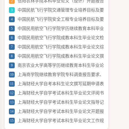
计划公示
信阳农林学院本科毕业论文（设计）开题报告
2
中国民航飞行学院交通管理专业培养目标及要
3
求（节选）
中国民航飞行学院安全工程专业培养目标及要
4
求
中国民用航空飞行学院学历继续教育本科毕业
5
论文（设计）使用 AI 工具的规定（试行）
中国民用航空飞行学院成教本科生毕业论文检
6
测要求
中国民用航空飞行学院成教本科生毕业论文综
7
合成绩评定办法
中国民用航空飞行学院成教本科生毕业论文撰
8
写和答辩流程
南京农业大学高等学历继续教育本科生毕业论
9
文(设计) 中期检查表
上海商学院继续教育学院专科调查报告要求、
10
进度安排及评分标准
上海财经大学自考本科生论文撰写延期申请表
11
上海财经大学自学考试本科生毕业论文评阅书
12
上海财经大学自学考试本科生毕业论文指导记
13
录
上海财经大学自学考试本科生毕业论文开题报
14
告表
上海财经大学自学考试本科生毕业论文工作规
15