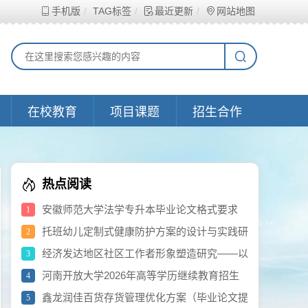
手机版
TAG标签
最近更新
网站地图
在校教育
项目课题
招生合作
热点阅读
安徽师范大学法学专升本毕业论文格式要求
1
托班幼儿定制式健康防护方案的设计与实践研
2
究（2026年度黄浦区教育科学研究重点项目）
经济发达地区社区工作者形象塑造研究——以
3
千三社区为例（提纲）
河南开放大学2026年高等学历继续教育招生
4
计划公示
鑫龙润佳百货存货管理优化方案（毕业论文提
5