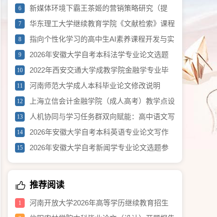
纲）
新媒体环境下霸王茶姬的营销策略研究（提
6
纲）
华东理工大学继续教育学院《文献检索》课程
7
论文要求
指向个性化学习的高中生AI素养课程开发与实
8
践（2026年度黄浦区教育科学研究重点项目）
2026年安徽大学自考本科法学专业论文选题
9
参考002
2022年西安交通大学成教学院金融学专业毕
10
业论文选题参考
河南师范大学成人本科毕业论文修改说明
11
上海立信会计金融学院（成人高考）教学点设
12
置
人机协同与学习任务群双向赋能：高中语文写
13
作训练新范式研究（2026年度黄浦区教育科学研
2026年安徽大学自考本科英语专业论文写作
14
究重点项目）
须知
2026年安徽大学自考新闻学专业论文选题参
15
考
推荐阅读
河南开放大学2026年高等学历继续教育招生
1