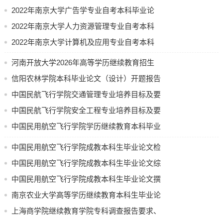
2022年南京大学广告学专业自考本科毕业论
文选题参考
2022年南京大学人力资源管理专业自考本科
毕业论文选题参考
2022年南京大学计算机及应用专业自考本科
毕业论文（设计）选题参考
河南开放大学2026年高等学历继续教育招生
计划公示
信阳农林学院本科毕业论文（设计）开题报告
中国民航飞行学院交通管理专业培养目标及要
求（节选）
中国民航飞行学院安全工程专业培养目标及要
求
中国民用航空飞行学院学历继续教育本科毕业
论文（设计）使用 AI 工具的规定（试行）
中国民用航空飞行学院成教本科生毕业论文检
测要求
中国民用航空飞行学院成教本科生毕业论文综
合成绩评定办法
中国民用航空飞行学院成教本科生毕业论文撰
写和答辩流程
南京农业大学高等学历继续教育本科生毕业论
文(设计) 中期检查表
上海商学院继续教育学院专科调查报告要求、