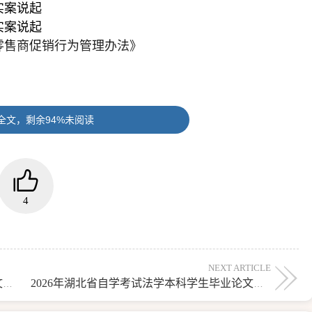
实案说起
实案说起
零售商促销行为管理办法》
全文，剩余94%未阅读
思考
—以中央电视台为例
从2012年以来汽车行业反垄断个案说起
4
是自律还是垄断？
NEXT ARTICLE
2026年湖北省自学考试法学本科学生毕业论文选题集003
2026年湖北省自学考试法学本科学生毕业论文选题集005
》第46条第二款的法律适用与思考
研究