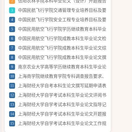
计划公示
信阳农林学院本科毕业论文（设计）开题报告
2
中国民航飞行学院交通管理专业培养目标及要
3
求（节选）
中国民航飞行学院安全工程专业培养目标及要
4
求
中国民用航空飞行学院学历继续教育本科毕业
5
论文（设计）使用 AI 工具的规定（试行）
中国民用航空飞行学院成教本科生毕业论文检
6
测要求
中国民用航空飞行学院成教本科生毕业论文综
7
合成绩评定办法
中国民用航空飞行学院成教本科生毕业论文撰
8
写和答辩流程
南京农业大学高等学历继续教育本科生毕业论
9
文(设计) 中期检查表
上海商学院继续教育学院专科调查报告要求、
10
进度安排及评分标准
上海财经大学自考本科生论文撰写延期申请表
11
上海财经大学自学考试本科生毕业论文评阅书
12
上海财经大学自学考试本科生毕业论文指导记
13
录
上海财经大学自学考试本科生毕业论文开题报
14
告表
上海财经大学自学考试本科生毕业论文工作规
15