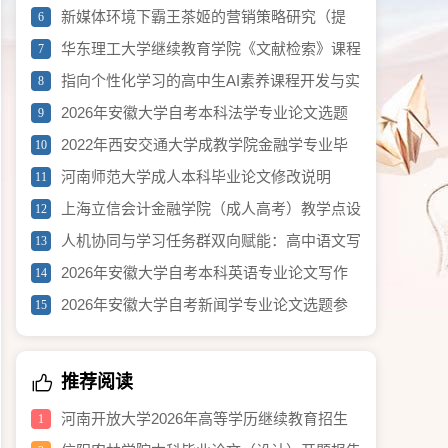
纲）
新媒体环境下霸王茶姬的营销策略研究（提
6
纲）
华东理工大学继续教育学院《文献检索》课程
7
论文要求
指向个性化学习的高中生AI素养课程开发与实
8
践（2026年度黄浦区教育科学研究重点项目）
2026年安徽大学自考本科法学专业论文选题
9
参考002
2022年西安交通大学成教学院金融学专业毕
10
业论文选题参考
河南师范大学成人本科毕业论文修改说明
11
上海立信会计金融学院（成人高考）教学点设
12
置
人机协同与学习任务群双向赋能：高中语文写
13
作训练新范式研究（2026年度黄浦区教育科学研
2026年安徽大学自考本科英语专业论文写作
14
究重点项目）
须知
2026年安徽大学自考新闻学专业论文选题参
15
考
推荐阅读
河南开放大学2026年高等学历继续教育招生
1