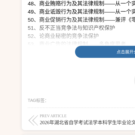
48、商业贿赂行为及其法律规制——从一个
49、商业诋毁行为及其法律规制——从一个
50、商业促销行为及其法律规制——兼评《
51、反不正当竞争法与知识产权保护
52、论商业秘密的竞争法保护
53、商业广告的法律规制——多角度思考
54、互联网不正当竞争行为研究
点击展开
55、论反垄断法的域外适用效力
56、关于我国电信行业改革与发展的竞争法
57、我国传媒行业的垄断现象与法律规制—
58、我国汽车行业的垄断现象与法律规制——
59、关于协议垄断控制制度之法律研究
TAG标签：
60、试论协议垄断之协同行为
61、关于行业协会行为的反垄断法规制——
PREV ARTICLE
62、关于协议垄断豁免制度之法律研究
63、关于协议垄断宽容条款——《反垄断法
64、关于滥用市场支配地位控制制度之法律