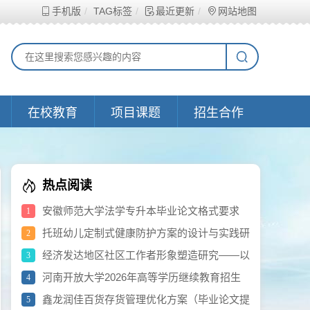
手机版
TAG标签
最近更新
网站地图
在校教育
项目课题
招生合作
热点阅读
安徽师范大学法学专升本毕业论文格式要求
1
托班幼儿定制式健康防护方案的设计与实践研
2
究（2026年度黄浦区教育科学研究重点项目）
经济发达地区社区工作者形象塑造研究——以
3
千三社区为例（提纲）
河南开放大学2026年高等学历继续教育招生
4
计划公示
鑫龙润佳百货存货管理优化方案（毕业论文提
5