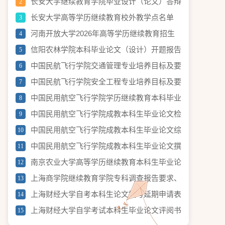
长安大学继续教育学院毕业设计（论文）答辩
2
流程
长安大学高等学历继续教育校外教学点名单
3
河南开放大学2026年高等学历继续教育招生
4
计划公示
信阳农林学院本科毕业论文（设计）开题报告
5
中国民航飞行学院交通管理专业培养目标及要
6
求（节选）
中国民航飞行学院安全工程专业培养目标及要
7
求
中国民用航空飞行学院学历继续教育本科毕业
8
论文（设计）使用 AI 工具的规定（试行）
中国民用航空飞行学院成教本科生毕业论文检
9
测要求
中国民用航空飞行学院成教本科生毕业论文综
10
合成绩评定办法
中国民用航空飞行学院成教本科生毕业论文撰
11
写和答辩流程
南京农业大学高等学历继续教育本科生毕业论
12
文(设计) 中期检查表
上海商学院继续教育学院专科调查报告要求、
13
进度安排及评分标准
上海财经大学自考本科生论文撰写延期申请表
14
上海财经大学自学考试本科生毕业论文评阅书
15