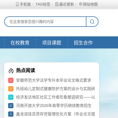
手机版
TAG标签
最近更新
网站地图
在校教育
项目课题
招生合作
热点阅读
安徽师范大学法学专升本毕业论文格式要求
1
托班幼儿定制式健康防护方案的设计与实践研
2
究（2026年度黄浦区教育科学研究重点项目）
经济发达地区社区工作者形象塑造研究——以
3
千三社区为例（提纲）
河南开放大学2026年高等学历继续教育招生
4
计划公示
鑫龙润佳百货存货管理优化方案（毕业论文提
5