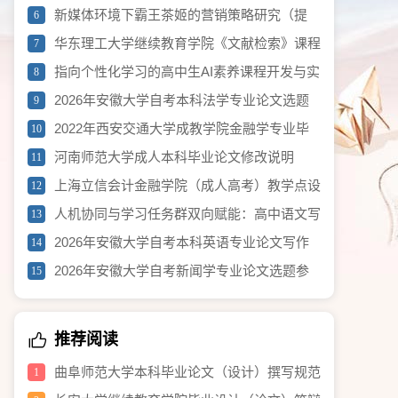
纲）
新媒体环境下霸王茶姬的营销策略研究（提
6
纲）
华东理工大学继续教育学院《文献检索》课程
7
论文要求
指向个性化学习的高中生AI素养课程开发与实
8
践（2026年度黄浦区教育科学研究重点项目）
2026年安徽大学自考本科法学专业论文选题
9
参考002
2022年西安交通大学成教学院金融学专业毕
10
业论文选题参考
河南师范大学成人本科毕业论文修改说明
11
上海立信会计金融学院（成人高考）教学点设
12
置
人机协同与学习任务群双向赋能：高中语文写
13
作训练新范式研究（2026年度黄浦区教育科学研
2026年安徽大学自考本科英语专业论文写作
14
究重点项目）
须知
2026年安徽大学自考新闻学专业论文选题参
15
考
推荐阅读
曲阜师范大学本科毕业论文（设计）撰写规范
1